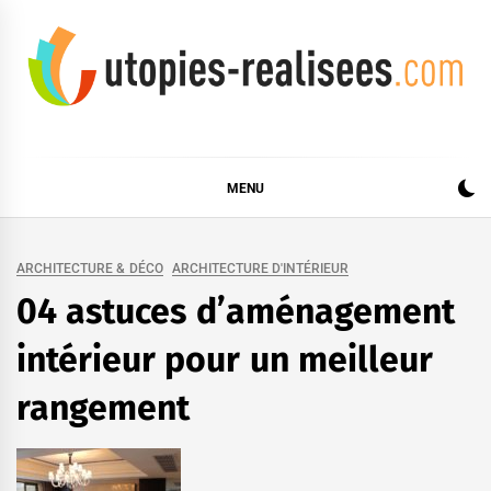
Skip
to
content
UTOPIES RÉALISÉES
MENU
ARCHITECTURE & DÉCO
ARCHITECTURE D'INTÉRIEUR
04 astuces d’aménagement
intérieur pour un meilleur
rangement