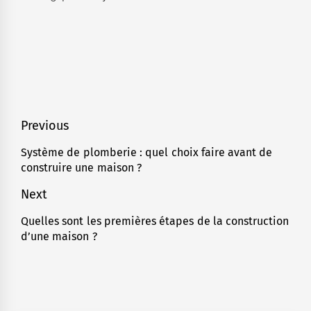
Navigation
Previous
de
Système de plomberie : quel choix faire avant de
Previous
construire une maison ?
l’article
post:
Next
Quelles sont les premières étapes de la construction
Next
d’une maison ?
post: