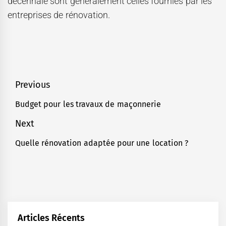
décennale sont généralement celles fournies par les
entreprises de rénovation.
Navigation
Previous
de
Budget pour les travaux de maçonnerie
Previous
l’article
post:
Next
Quelle rénovation adaptée pour une location ?
Next
post:
Articles Récents