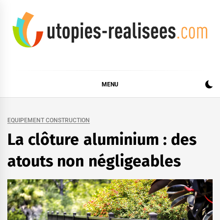
Skip
to
content
UTOPIES RÉALISÉES
MENU
EQUIPEMENT CONSTRUCTION
La clôture aluminium : des
atouts non négligeables