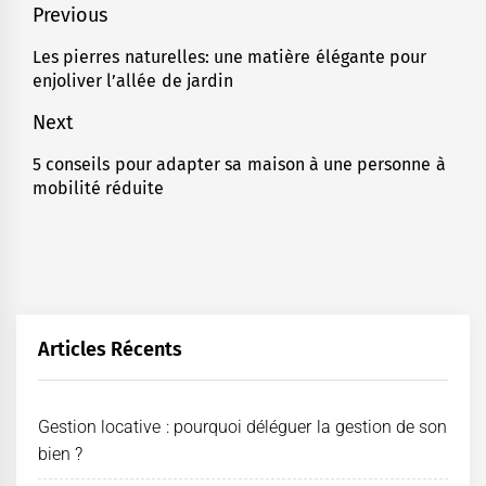
Navigation
Previous
de
Les pierres naturelles: une matière élégante pour
Previous
enjoliver l’allée de jardin
l’article
post:
Next
5 conseils pour adapter sa maison à une personne à
Next
mobilité réduite
post:
Articles Récents
Gestion locative : pourquoi déléguer la gestion de son
bien ?