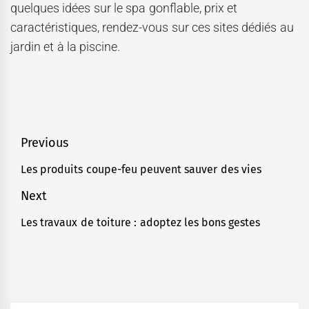
quelques idées sur le spa gonflable, prix et
caractéristiques, rendez-vous sur ces sites dédiés au
jardin et à la piscine.
Navigation
Previous
de
Les produits coupe-feu peuvent sauver des vies
Previous
l’article
post:
Next
Les travaux de toiture : adoptez les bons gestes
Next
post: