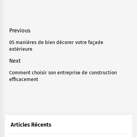
Navigation
Previous
de
05 manières de bien décorer votre façade
Previous
extérieure
l’article
post:
Next
Comment choisir son entreprise de construction
Next
efficacement
post:
Articles Récents