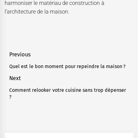
harmoniser le matériau de construction à
l’architecture de la maison.
Navigation
Previous
de
Quel est le bon moment pour repeindre la maison ?
Previous
l’article
post:
Next
Comment relooker votre cuisine sans trop dépenser
Next
?
post: