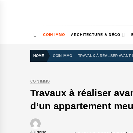
Skip
to
content
COIN IMMO
ARCHITECTURE & DÉCO
HOME
COIN IMMO
TRAVAUX À RÉALISER AVANT 
COIN IMMO
Travaux à réaliser ava
d’un appartement meu
ADRIANA