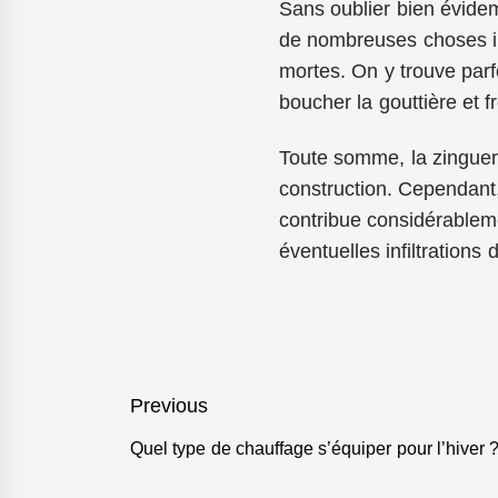
Sans oublier bien évidem
de nombreuses choses in
mortes. On y trouve parf
boucher la gouttière et f
Toute somme, la zingueri
construction. Cependant, 
contribue considérableme
éventuelles infiltrations 
Navigation
Previous
de
Quel type de chauffage s’équiper pour l’hiver 
Previous
l’article
post: