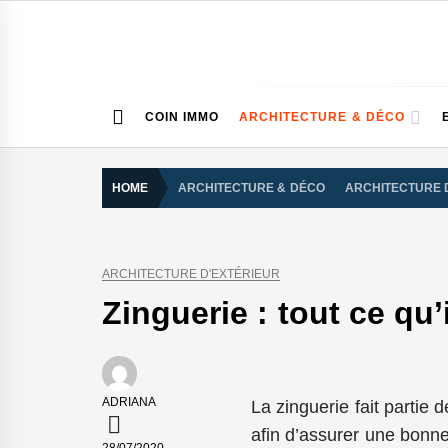
Skip
to
content
COIN IMMO
ARCHITECTURE & DÉCO
HOME
ARCHITECTURE & DÉCO
ARCHITECTURE 
ARCHITECTURE D'EXTÉRIEUR
Zinguerie : tout ce qu’i
ADRIANA
La zinguerie fait partie
afin d’assurer une bonne