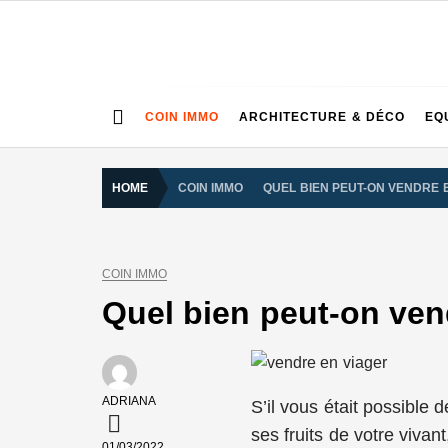
Skip
to
content
COIN IMMO
ARCHITECTURE & DÉCO
EQ
HOME
COIN IMMO
QUEL BIEN PEUT-ON VENDRE 
COIN IMMO
Quel bien peut-on ven
ADRIANA
S’il vous était possible 
ses fruits de votre vivan
01/03/2022