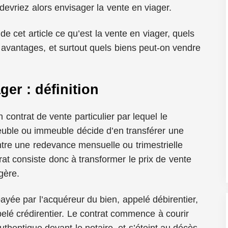
devriez alors envisager la vente en viager.
e cet article ce qu’est la vente en viager, quels
t avantages, et surtout quels biens peut-on vendre
ger : définition
 contrat de vente particulier par lequel le
euble ou immeuble décide d’en transférer une
ontre une redevance mensuelle ou trimestrielle
rat consiste donc à transformer le prix de vente
gère.
payée par l’acquéreur du bien, appelé débirentier,
pelé crédirentier. Le contrat commence à courir
uthentique devant le notaire, et s’éteint au décès